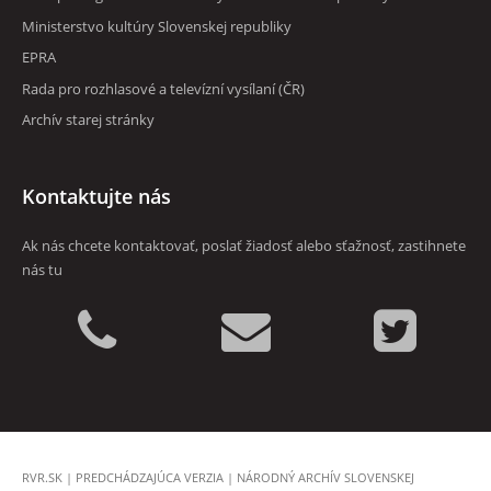
RVR
Ministerstvo kultúry Slovenskej republiky
EPRA
Rada pro rozhlasové a televízní vysílaní (ČR)
Archív starej stránky
Kontaktujte nás
Ak nás chcete kontaktovať, poslať žiadosť alebo sťažnosť, zastihnete
nás tu
RVR.SK
|
PREDCHÁDZAJÚCA VERZIA
|
NÁRODNÝ ARCHÍV SLOVENSKEJ