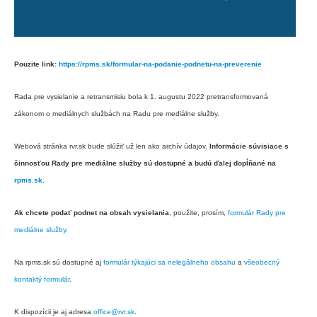
Pouzite link:
https://rpms.sk/formular-na-podanie-podnetu-na-preverenie
Rada pre vysielanie a retransmisiu bola k 1. augustu 2022 pretransformovaná
zákonom o mediálnych službách na Radu pre mediálne služby.
Webová stránka rvr.sk bude slúžiť už len ako archív údajov.
Informácie súvisiace s
činnosťou Rady pre mediálne služby sú dostupné a budú ďalej dopĺňané na
rpms.sk
.
Ak chcete podať podnet na obsah vysielania
, použite, prosím,
formulár Rady pre
mediálne služby
.
Na rpms.sk sú dostupné aj
formulár týkajúci sa nelegálneho obsahu
a
všeobecný
kontaktý formulár
.
K dispozícii je aj adresa
office@rvr.sk
.