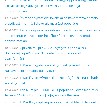
Rozhovor s Ľ. Kuklišom pre belgický portál Régulation o
13. 7. 2022
aktuálnych legislatívnych iniciatívach v kontexte boja proti
dezinformáciám
Štvrtina obyvateľov Slovenska dostáva reťazové emaily,
13. 7. 2022
pravdivosť informácií si overuje malá časť populácie
Rada pre vysielanie a retransmisiu bude viesť monitoring
28. 6. 2022
implementácie nového posilneného Kódexu postupov proti
dezinformáciám
Z prieskumu pre CEDMO vyplýva, že podľa 79 %
18. 5. 2022
slovenskej populácie sociálne siete prispievajú k šíreniu
dezinformácií
Ľ. Kukliš: Regulácia sociálnych sietí je nevyhnutná.
13. 4. 2022
Nastaviť dobré pravidlá bude zložité
Ľ. Kukliš v Televíznom klube nepočujúcich o nástrahách
13. 4. 2022
sociálnych sietí
Prieskum pre CEDMO: 40 % populácie Slovenska si myslí,
13. 4. 2022
že sme súčasťou informačnej vojny vedenej Ruskom
Ľ. Kukliš vystúpil na panelovej diskusii Medzinárodného
31. 3. 2022